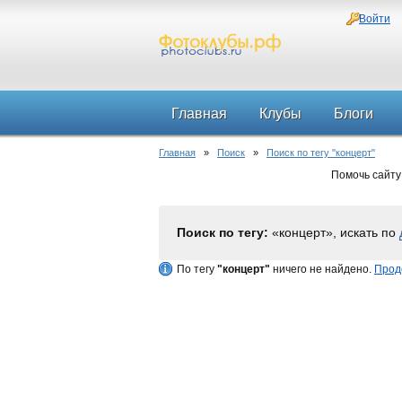
Войти
Главная
Клубы
Блоги
Главная
»
Поиск
»
Поиск по тегу "концерт"
Помочь сайту
Поиск по тегу:
«концерт», искать по
По тегу
"концерт"
ничего не найдено.
Прод