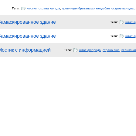
Теги:
часики
,
страна канада
,
провинция британская колумбия
,
остров ванкувер
Замаскированное здание
Теги:
штат а
Замаскированное здание
Теги:
штат а
Мостик с информацией
Теги:
штат флорида
,
страна сша
,
пеликано