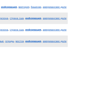
,
информация
,
виктория
,
башенки
,
американские дали
ризона
,
страна сша
,
информация
,
американские дали
ризона
,
страна сша
,
информация
,
американские дали
вые
,
ограды
,
мосток
,
информация
,
американские дали