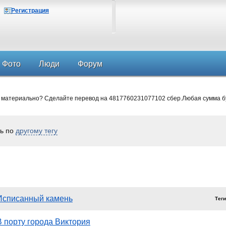
Регистрация
Фото
Люди
Форум
 материально? Сделайте перевод на 4817760231077102 сбер.Любая сумма б
ь по
другому тегу
Исписанный камень
Тег
В порту города Виктория