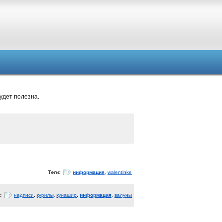
удет полезна.
Теги:
информация
,
walentinke
и:
надписи
,
курилы
,
кунашир
,
информация
,
валуны