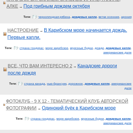
АЛКЕ
Под грибным дождем октября
→
Теги:
черноплодная рябина
,
дождевые капли
,
ветки осенние
,
арония
НАСТРОЕНИЕ
В Карибском море начинается дождь.
→
Первые капли.
Теги:
страна гондурас
,
море карибское
,
круизные будни
,
дожди
,
дождевые капли
,
американские дали
ВСЕ, ЧТО ВАМ ИНТЕРЕСНО 2
Канадские дороги
→
после дождя
Теги:
страна канада
,
нью-брансуик
,
дорожное
,
дождевые капли
,
американские
дали
ФОТОКЛУБ - 9 Х 12 - ТЕМАТИЧЕСКИЙ КЛУБ АВТОРСКОЙ
ФОТОГРАФИИ
Одинокий буёк в Карибском море
→
Теги:
страна гондурас
,
море карибское
,
круизные будни
,
дождевые капли
,
американские дали