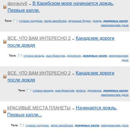
фотоклуб
В Карибском море начинается дождь.
→
Первые капли.
Теги:
страна гондурас
,
море карибское
,
круизные будни
,
дожди
,
дождевые капли
,
американские дали
ВСЕ, ЧТО ВАМ ИНТЕРЕСНО 2
Канадские дороги
→
после дождя
Теги:
страна канада
,
нью-брансуик
,
дорожное
,
дождевые капли
,
американские
дали
ВСЕ, ЧТО ВАМ ИНТЕРЕСНО 2
Канадские дороги
→
после дождя
Теги:
страна канада
,
нью-брансуик
,
колеса
,
дорожное
,
дождевые капли
,
американские дали
КРАСИВЫЕ МЕСТА ПЛАНЕТЫ
Начинается дождь.
→
Первые капли...
Теги:
страна гондурас
,
море карибское
,
дождевые капли
,
американские дали