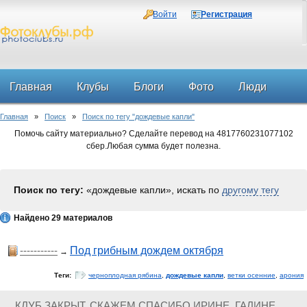
Войти
Регистрация
Главная
Клубы
Блоги
Фото
Люди
Главная
»
Поиск
»
Поиск по тегу "дождевые капли"
Форум
Помочь сайту материально? Сделайте перевод на 4817760231077102
сбер.Любая сумма будет полезна.
Поиск по тегу:
«дождевые капли», искать по
другому тегу
Найдено 29 материалов
-----------
Под грибным дождем октября
→
Теги:
черноплодная рябина
,
дождевые капли
,
ветки осенние
,
арония
КЛУБ ЗАКРЫТ. СКАЖЕМ СПАСИБО ИРИНЕ, ГАЛИНЕ,