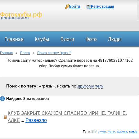
Войти
Регистрация
Главная
Клубы
Блоги
Фото
Люди
Главная
»
Поиск
»
Поиск по тегу "грязь"
Форум
Помочь сайту материально? Сделайте перевод на 4817760231077102
сбер.Любая сумма будет полезна.
Поиск по тегу:
«грязь», искать по
другому тегу
Найдено 8 материалов
КЛУБ ЗАКРЫТ. СКАЖЕМ СПАСИБО ИРИНЕ, ГАЛИНЕ,
АЛКЕ
Развезло
→
Теги:
лужи
,
лето
,
дорога
,
грязь