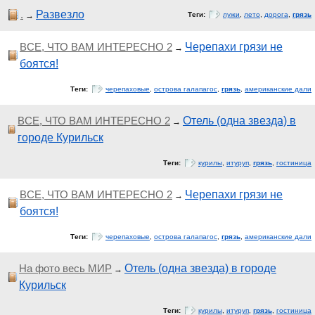
.
Развезло
→
Теги:
лужи
,
лето
,
дорога
,
грязь
ВСЕ, ЧТО ВАМ ИНТЕРЕСНО 2
Черепахи грязи не
→
боятся!
Теги:
черепаховые
,
острова галапагос
,
грязь
,
американские дали
ВСЕ, ЧТО ВАМ ИНТЕРЕСНО 2
Отель (одна звезда) в
→
городе Курильск
Теги:
курилы
,
итуруп
,
грязь
,
гостиница
ВСЕ, ЧТО ВАМ ИНТЕРЕСНО 2
Черепахи грязи не
→
боятся!
Теги:
черепаховые
,
острова галапагос
,
грязь
,
американские дали
На фото весь МИР
Отель (одна звезда) в городе
→
Курильск
Теги:
курилы
,
итуруп
,
грязь
,
гостиница