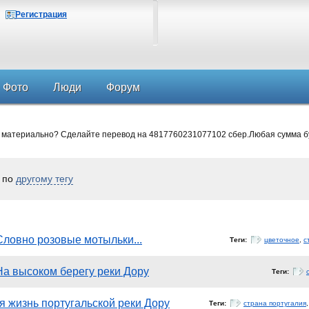
Регистрация
Фото
Люди
Форум
 материально? Сделайте перевод на 4817760231077102 сбер.Любая сумма б
ь по
другому тегу
Словно розовые мотыльки...
Теги:
цветочное
,
с
На высоком берегу реки Дору
Теги:
 жизнь португальской реки Дору
Теги:
страна португалия