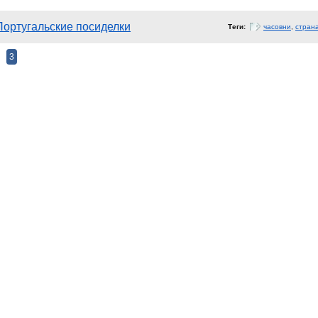
Португальские посиделки
Теги:
часовни
,
стран
3