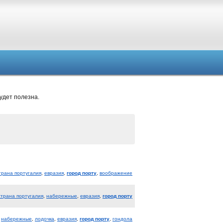
удет полезна.
трана португалия
,
евразия
,
город порту
,
воображение
страна португалия
,
набережные
,
евразия
,
город порту
,
набережные
,
лодочка
,
евразия
,
город порту
,
гондола