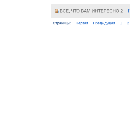
ВСЕ, ЧТО ВАМ ИНТЕРЕСНО 2
→
Страницы:
Первая
Предыдущая
1
2