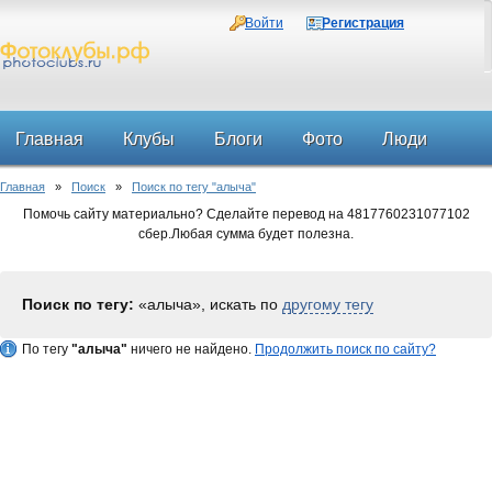
Войти
Регистрация
Главная
Клубы
Блоги
Фото
Люди
Главная
»
Поиск
»
Поиск по тегу "алыча"
Форум
Помочь сайту материально? Сделайте перевод на 4817760231077102
сбер.Любая сумма будет полезна.
Поиск по тегу:
«алыча», искать по
другому тегу
По тегу
"алыча"
ничего не найдено.
Продолжить поиск по сайту?