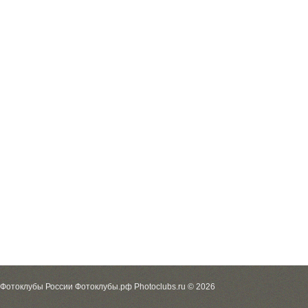
Фотоклубы России Фотоклубы.рф Photoclubs.ru © 2026