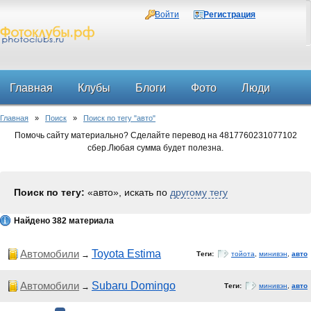
Войти
Регистрация
Главная
Клубы
Блоги
Фото
Люди
Главная
»
Поиск
»
Поиск по тегу "авто"
Форум
Помочь сайту материально? Сделайте перевод на 4817760231077102
сбер.Любая сумма будет полезна.
Поиск по тегу:
«авто», искать по
другому тегу
Найдено 382 материала
Автомобили
Toyota Estima
→
Теги:
тойота
,
минивэн
,
авто
Автомобили
Subaru Domingo
→
Теги:
минивэн
,
авто