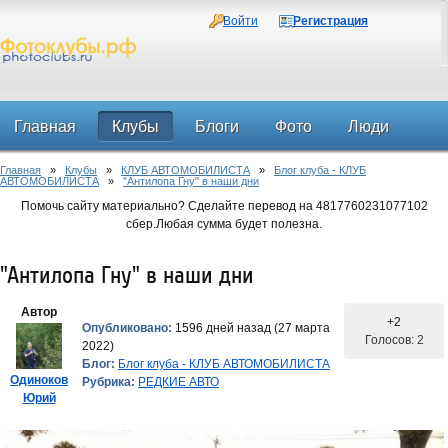
Войти
Регистрация
Главная
Клубы
Блоги
Фото
Люди
Главная
»
Клубы
»
КЛУБ АВТОМОБИЛИСТА
»
Блог клуба - КЛУБ
Форум
АВТОМОБИЛИСТА
»
"Антилопа Гну" в наши дни
Помочь сайту материально? Сделайте перевод на 4817760231077102
сбер.Любая сумма будет полезна.
"Антилопа Гну" в наши дни
Автор
+2
Опубликовано:
1596 дней назад (27 марта
Голосов: 2
2022)
Блог:
Блог клуба - КЛУБ АВТОМОБИЛИСТА
Одиноков
Рубрика:
РЕДКИЕ АВТО
Юрий