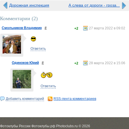
Дорожная инспекция
А слева от дороги - гроза...
Комментарии (
2
)
Смольников Владимир
#
27 марта 2022 в 09:02
+2
Ответить
Одиноков Юрий
#
28 марта 2022 в 15:06
+2
Ответить
Добавить комментарий
RSS-лента комментариев
Фотоклубы России Фотоклубы.рф Photoclubs.ru © 2026