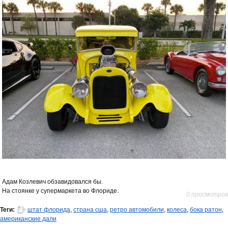
Адам Козлевич обзавидовался бы.
На стоянке у супермаркета во Флориде.
0 просмотров
Теги:
штат флорида
,
страна сша
,
ретро автомобили
,
колеса
,
бока ратон
,
американские дали