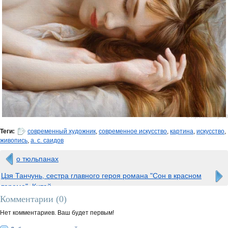
0 просмотров
Теги:
современный художник
,
современное искусство
,
картина
,
искусство
,
живопись
,
а. с. саидов
о тюльпанах
Цзя Танчунь, сестра главного героя романа "Сон в красном
тереме". Китай.
Комментарии (
0
)
Нет комментариев. Ваш будет первым!