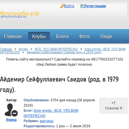
Войти
Регистрация
Главная
Клубы
Блоги
Фото
Люди
Главная
»
Клубы
»
ВСЕ, ЧТО ВАМ ИНТЕРЕСНО
»
Блог клуба - ВСЕ, ЧТО ВАМ
Форум
ИНТЕРЕСНО
»
Айдемир Сейфуллаевич Саидов (род. в 1979 году).
Помочь сайту материально? Сделайте перевод на 4817760231077102
сбер.Любая сумма будет полезна.
Айдемир Сейфуллаевич Саидов (род. в 1979
году).
Автор
Опубликовано:
3754 дня назад (28 апреля
+7
2016)
Голосов: 9
Блог:
Блог клуба - ВСЕ, ЧТО ВАМ
ИНТЕРЕСНО
Ирина
Рубрика:
картины
Редактировалось:
1 раз — 2 июля 2016