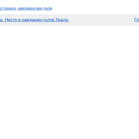
остиница
,
американские дали
. Настя в ожидании голов Урала.
Го