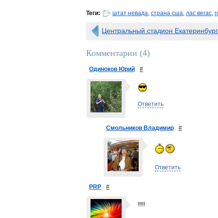
Теги:
штат невада
,
страна сша
,
лас вегас
,
г
Центральный стадион Екатеринбурга
Комментарии (
4
)
Одиноков Юрий
#
Ответить
Смольников Владимир
#
Ответить
PRP
#
!!!!!