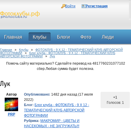
Войти
Регистрация
Главная
Клубы
Блоги
Фото
Люди
Главная
»
Клубы
»
ФОТОКЛУБ - 9 Х 12 - ТЕМАТИЧЕСКИЙ КЛУБ АВТОРСКОЙ
Форум
ФОТОГРАФИИ
»
Блог клуба - ФОТОКЛУБ - 9 Х 12 - ТЕМАТИЧЕСКИЙ КЛУБ
АВТОРСКОЙ ФОТОГРАФИИ
»
Лук
Помочь сайту материально? Сделайте перевод на 4817760231077102
сбер.Любая сумма будет полезна.
Лук
Автор
Опубликовано:
1482 дня назад (17 июля
+1
2022)
Голосов: 1
Блог:
Блог клуба - ФОТОКЛУБ - 9 Х 12 -
ТЕМАТИЧЕСКИЙ КЛУБ АВТОРСКОЙ
PRP
ФОТОГРАФИИ
Рубрика:
МАКРОМИР - ЦВЕТЫ И
НАСЕКОМЫХ - НЕ ЗАГРУЖАТЬ!!!