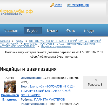
Войти
Регистрация
Главная
Клубы
Блоги
Фото
Люди
Главная
»
Клубы
»
ФОТОКЛУБ - 9 Х 12 - ТЕМАТИЧЕСКИЙ КЛУБ АВТОРСКОЙ
Форум
ФОТОГРАФИИ
»
Блог клуба - ФОТОКЛУБ - 9 Х 12 - ТЕМАТИЧЕСКИЙ КЛУБ
АВТОРСКОЙ ФОТОГРАФИИ
»
Индейцы и цивилизация
Помочь сайту материально? Сделайте перевод на 4817760231077102
сбер.Любая сумма будет полезна.
Индейцы и цивилизация
Автор
Опубликовано:
1734 дня назад ( 7 ноября
+3
2021)
Голосов: 3
Блог:
Блог клуба - ФОТОКЛУБ - 9 Х 12 -
ТЕМАТИЧЕСКИЙ КЛУБ АВТОРСКОЙ
Смольников
ФОТОГРАФИИ
Владимир
Рубрика:
ПЛАНЕТА МАСТЕРОВ
Редактировалось:
1 раз — 7 ноября 2021