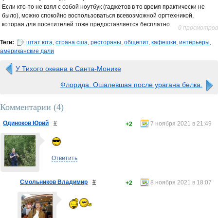
Если кто-то не взял с собой ноутбук (гаджетов в то время практически не
было), можно спокойно воспользоваться всевозможной оргтехникой,
которая для посетителей тоже предоставляется бесплатно.
0 просмотров
Теги:
штат юта
,
страна сша
,
рестораны
,
общепит
,
кафешки
,
интерьеры
,
американские дали
У Тихого океана в Санта-Монике
Флорида. Ошалевшая после урагана белка.
Комментарии (
4
)
Одиноков Юрий
#
7 ноября 2021 в 21:49
+2
Ответить
Смольников Владимир
#
8 ноября 2021 в 18:07
+2