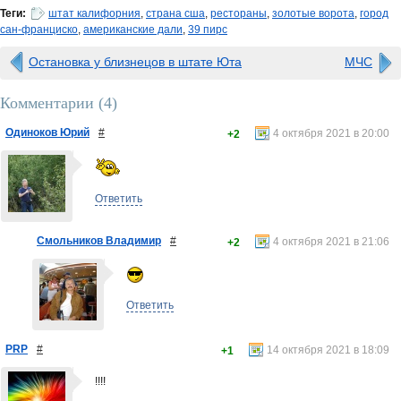
Теги:
штат калифорния
,
страна сша
,
рестораны
,
золотые ворота
,
город
сан-франциско
,
американские дали
,
39 пирс
Остановка у близнецов в штате Юта
МЧС
Комментарии (
4
)
Одиноков Юрий
#
4 октября 2021 в 20:00
+2
Ответить
Смольников Владимир
#
4 октября 2021 в 21:06
+2
Ответить
PRP
#
14 октября 2021 в 18:09
+1
!!!!