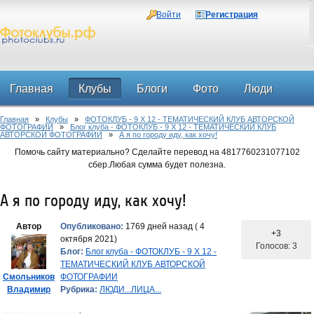
Войти
Регистрация
Главная
Клубы
Блоги
Фото
Люди
Главная
»
Клубы
»
ФОТОКЛУБ - 9 Х 12 - ТЕМАТИЧЕСКИЙ КЛУБ АВТОРСКОЙ
Форум
ФОТОГРАФИИ
»
Блог клуба - ФОТОКЛУБ - 9 Х 12 - ТЕМАТИЧЕСКИЙ КЛУБ
АВТОРСКОЙ ФОТОГРАФИИ
»
А я по городу иду, как хочу!
Помочь сайту материально? Сделайте перевод на 4817760231077102
сбер.Любая сумма будет полезна.
А я по городу иду, как хочу!
Автор
Опубликовано:
1769 дней назад ( 4
+3
октября 2021)
Голосов: 3
Блог:
Блог клуба - ФОТОКЛУБ - 9 Х 12 -
ТЕМАТИЧЕСКИЙ КЛУБ АВТОРСКОЙ
Смольников
ФОТОГРАФИИ
Владимир
Рубрика:
ЛЮДИ...ЛИЦА...