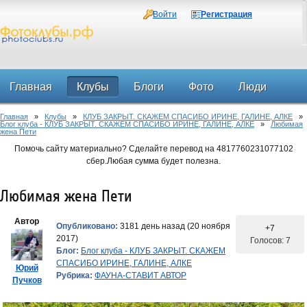
Войти
Регистрация
Главная
Клубы
Блоги
Фото
Люди
Главная
»
Клубы
»
КЛУБ ЗАКРЫТ. СКАЖЕМ СПАСИБО ИРИНЕ, ГАЛИНЕ, АЛКЕ
»
Форум
Блог клуба - КЛУБ ЗАКРЫТ. СКАЖЕМ СПАСИБО ИРИНЕ, ГАЛИНЕ, АЛКЕ
»
Любимая
жена Пети
Помочь сайту материально? Сделайте перевод на 4817760231077102
сбер.Любая сумма будет полезна.
Любимая жена Пети
Автор
Опубликовано:
3181 день назад (20 ноября
+7
2017)
Голосов: 7
Блог:
Блог клуба - КЛУБ ЗАКРЫТ. СКАЖЕМ
СПАСИБО ИРИНЕ, ГАЛИНЕ, АЛКЕ
Юрий
Рубрика:
ФАУНА-СТАВИТ АВТОР
Пучков