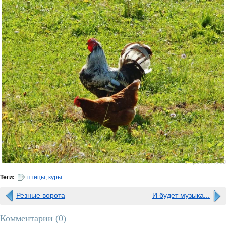
0 просмотров
Теги:
птицы
,
куры
Резные ворота
И будет музыка...
Комментарии (
0
)