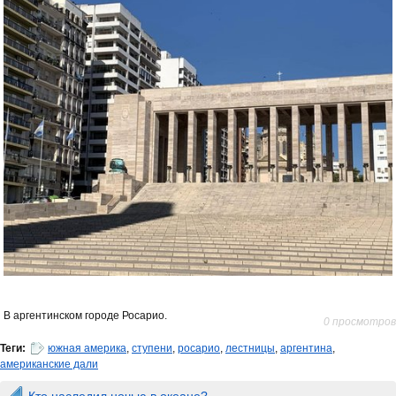
В аргентинском городе Росарио.
0 просмотров
Теги:
южная америка
,
ступени
,
росарио
,
лестницы
,
аргентина
,
американские дали