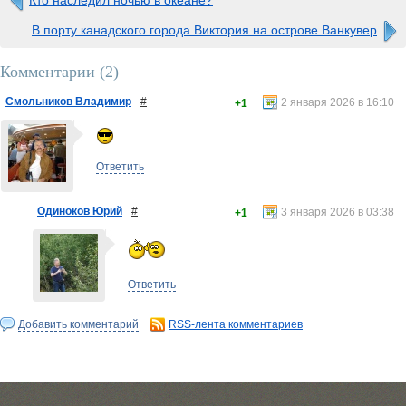
Кто наследил ночью в океане?
В порту канадского города Виктория на острове Ванкувер
Комментарии (
2
)
Смольников Владимир
#
2 января 2026 в 16:10
+1
Ответить
Одиноков Юрий
#
3 января 2026 в 03:38
+1
Ответить
Добавить комментарий
RSS-лента комментариев