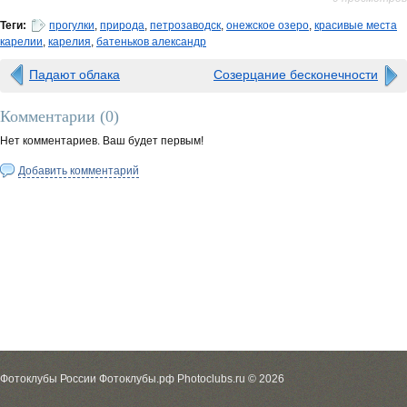
Теги:
прогулки
,
природа
,
петрозаводск
,
онежское озеро
,
красивые места
карелии
,
карелия
,
батеньков александр
Падают облака
Созерцание бесконечности
Комментарии (
0
)
Нет комментариев. Ваш будет первым!
Добавить комментарий
Фотоклубы России Фотоклубы.рф Photoclubs.ru © 2026