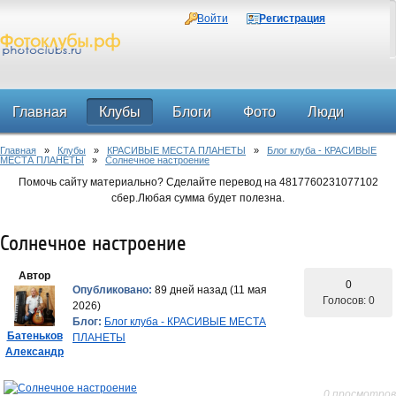
Войти
Регистрация
Главная
Клубы
Блоги
Фото
Люди
Главная
»
Клубы
»
КРАСИВЫЕ МЕСТА ПЛАНЕТЫ
»
Блог клуба - КРАСИВЫЕ
Форум
МЕСТА ПЛАНЕТЫ
»
Солнечное настроение
Помочь сайту материально? Сделайте перевод на 4817760231077102
сбер.Любая сумма будет полезна.
Солнечное настроение
Автор
0
Опубликовано:
89 дней назад (11 мая
Голосов: 0
2026)
Блог:
Блог клуба - КРАСИВЫЕ МЕСТА
Батеньков
ПЛАНЕТЫ
Александр
0 просмотров