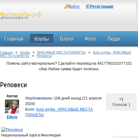
Войти
Регистрация
Главная
Клубы
Блоги
Фото
Люди
Главная
»
Клубы
»
КРАСИВЫЕ МЕСТА ПЛАНЕТЫ
»
Блог клуба - КРАСИВЫЕ
Форум
МЕСТА ПЛАНЕТЫ
»
Реповеси
Помочь сайту материально? Сделайте перевод на 4817760231077102
сбер.Любая сумма будет полезна.
Реповеси
Автор
Опубликовано:
108 дней назад (21 апреля
+1
2026)
Голосов: 1
Блог:
Блог клуба - КРАСИВЫЕ МЕСТА
ПЛАНЕТЫ
Elleny
Национальный парк в Финляндии
0 просмотров