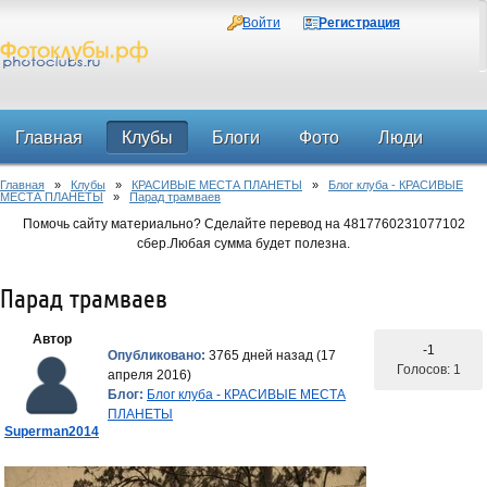
Войти
Регистрация
Главная
Клубы
Блоги
Фото
Люди
Главная
»
Клубы
»
КРАСИВЫЕ МЕСТА ПЛАНЕТЫ
»
Блог клуба - КРАСИВЫЕ
Форум
МЕСТА ПЛАНЕТЫ
»
Парад трамваев
Помочь сайту материально? Сделайте перевод на 4817760231077102
сбер.Любая сумма будет полезна.
Парад трамваев
Автор
-1
Опубликовано:
3765 дней назад (17
Голосов: 1
апреля 2016)
Блог:
Блог клуба - КРАСИВЫЕ МЕСТА
ПЛАНЕТЫ
Superman2014