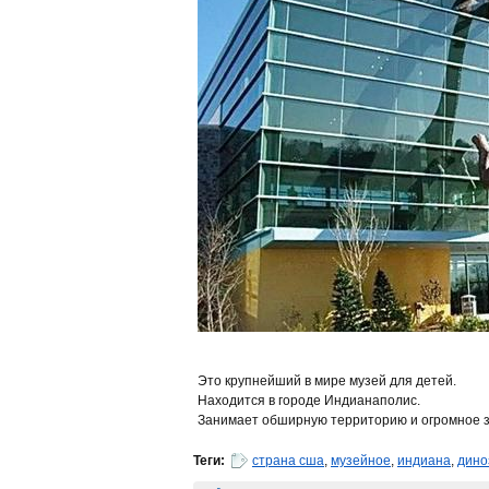
Это крупнейший в мире музей для детей.
Находится в городе Индианаполис.
Занимает обширную территорию и огромное зд
Теги:
страна сша
,
музейное
,
индиана
,
дино