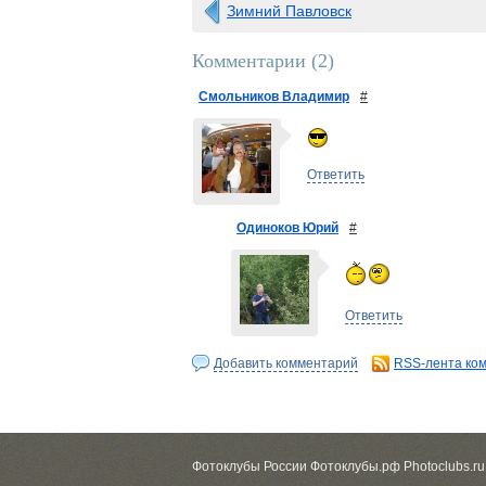
Зимний Павловск
Комментарии (
2
)
Смольников Владимир
#
Ответить
Одиноков Юрий
#
Ответить
Добавить комментарий
RSS-лента ко
Фотоклубы России Фотоклубы.рф Photoclubs.ru