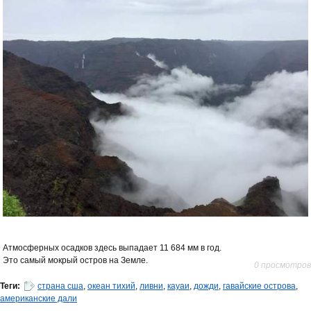
Атмосферных осадков здесь выпадает 11 684 мм в год.
Это самый мокрый остров на Земле.
0 просмотров
Теги:
страна сша
,
океан тихий
,
ливни
,
кауаи
,
дожди
,
гавайские острова
,
американские дали