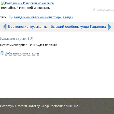
Валдайский Иверский монастырь
0 просмотров
Теги:
валдайский иверский монастырь
,
валдай
Бременские музыканты
Бывший особняк купца Гадалова
Комментарии (
0
)
Нет комментариев. Ваш будет первым!
Добавить комментарий
Фотоклубы России Фотоклубы.рф Photoclubs.ru © 2026