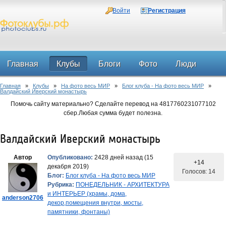
Войти
Регистрация
Главная
Клубы
Блоги
Фото
Люди
Главная
»
Клубы
»
На фото весь МИР
»
Блог клуба - На фото весь МИР
»
Форум
Валдайский Иверский монастырь
Помочь сайту материально? Сделайте перевод на 4817760231077102
сбер.Любая сумма будет полезна.
Валдайский Иверский монастырь
Автор
Опубликовано:
2428 дней назад (15
+14
декабря 2019)
Голосов: 14
Блог:
Блог клуба - На фото весь МИР
Рубрика:
ПОНЕДЕЛЬНИК - АРХИТЕКТУРА
и ИНТЕРЬЕР (храмы, дома,
anderson2706
декор,помещения внутри, мосты,
памятники, фонтаны)