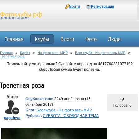
Войти
Регистрация
Главная
Клубы
Блоги
Фото
Люди
Главная
»
Клубы
»
На фото весь МИР
»
Блог клуба - На фото весь МИР
»
Форум
Трепетная роза
Помочь сайту материально? Сделайте перевод на 4817760231077102
сбер.Любая сумма будет полезна.
Трепетная роза
Автор
Опубликовано:
3249 дней назад (15
+6
сентября 2017)
Голосов: 6
Блог:
Блог клуба - На фото весь МИР
Рубрика:
СУББОТА - СВОБОДНАЯ ТЕМА
gagafeya