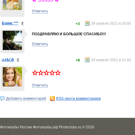
Ответить
Борис ***
#
29 апреля 2021 в 20:05
+3
ПОЗДРАВЛЯЮ И БОЛЬШОЕ СПАСИБО!!!
Ответить
ტለѣ୮Ꭿ
#
29 апреля 2021 в 21:02
+8
✫✫✫✫✫
Ответить
Добавить комментарий
RSS-лента комментариев
Фотоклубы России Фотоклубы.рф Photoclubs.ru © 2026