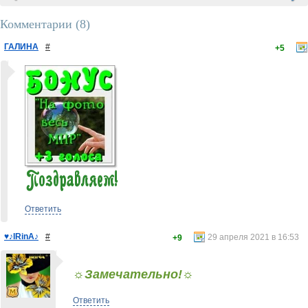
Комментарии (
8
)
ГАЛИНА
#
+5
Ответить
♥♪IRinA♪
#
29 апреля 2021 в 16:53
+9
☼
Замечательно!
☼
Ответить