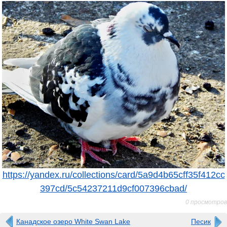
https://yandex.ru/collections/card/5a9d4b65cff35f412cc
397cd/5c54237211d9cf007396cbad/
0 просмотров
Канадское озеро White Swan Lake
Песик