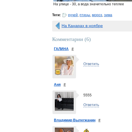
На улице - 30, а вода значительно теплее
Теги:
ручей
,
птицы
,
мороз
,
зима
На Канарах в ноябре
Комментарии (
6
)
ГАЛИНА
#
Ответить
Аня
#
5555
Ответить
Владимир Вылегжанин
#