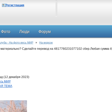
Регистрация
Фото
Люди
Форум
клуба - На фото весь МИР
»
На морозе
 материально? Сделайте перевод на 4817760231077102 сбер.Любая сумма б
д (12 декабря 2023)
весь МИР
АЯ ТЕМА