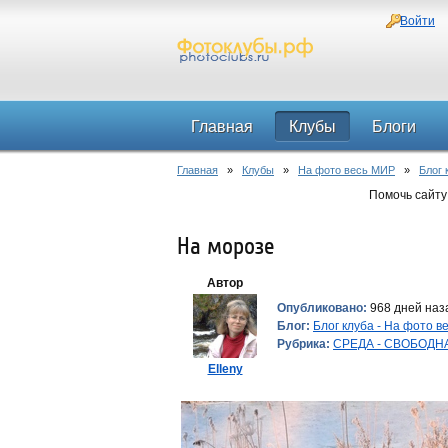
Войти
Главная
Клубы
Блоги
Главная
»
Клубы
»
На фото весь МИР
»
Блог 
Помочь сайту
На морозе
Автор
Опубликовано:
968 дней наза
Блог:
Блог клуба - На фото 
Рубрика:
СРЕДА - СВОБОДН
Elleny