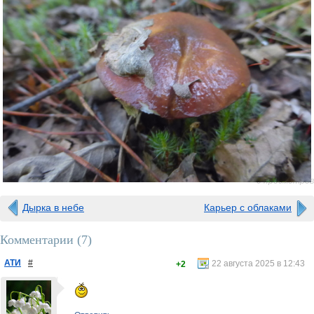
0 просмотров
Дырка в небе
Карьер с облаками
Комментарии (
7
)
АТИ
#
22 августа 2025 в 12:43
+2