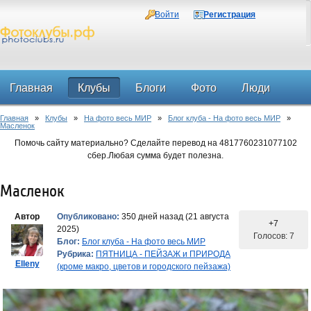
Войти
Регистрация
Главная
Клубы
Блоги
Фото
Люди
Главная
»
Клубы
»
На фото весь МИР
»
Блог клуба - На фото весь МИР
»
Форум
Масленок
Помочь сайту материально? Сделайте перевод на 4817760231077102
сбер.Любая сумма будет полезна.
Масленок
Автор
Опубликовано:
350 дней назад (21 августа
+7
2025)
Голосов: 7
Блог:
Блог клуба - На фото весь МИР
Рубрика:
ПЯТНИЦА - ПЕЙЗАЖ и ПРИРОДА
Elleny
(кроме макро, цветов и городского пейзажа)