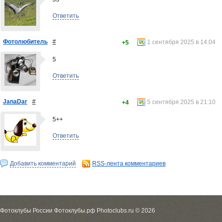
Ответить
Фотолюбитель
#
1 сентября 2025 в 14:04
+5
5
Ответить
JanaDar
#
5 сентября 2025 в 21:10
+4
5++
Ответить
Добавить комментарий
RSS-лента комментариев
Фотоклубы России Фотоклубы.рф Photoclubs.ru © 2026