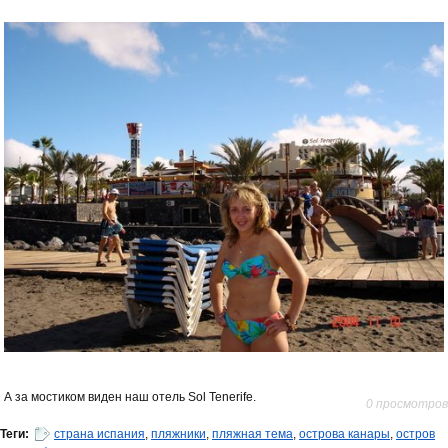
А за мостиком виден наш отель Sol Tenerife.
0 просмотров
Теги:
страна испания
,
пляжники
,
пляжная тема
,
острова канары
,
остров