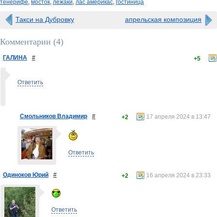
тенерифе
,
мосток
,
лежаки
,
лас америкас
,
гостиница
Такси на Дубровку
апрельская композиция
Комментарии (
4
)
ГАЛИНА
#
+5
Ответить
Смольников Владимир
#
17 апреля 2024 в 13:47
+2
Ответить
Одиноков Юрий
#
16 апреля 2024 в 23:33
+2
Ответить