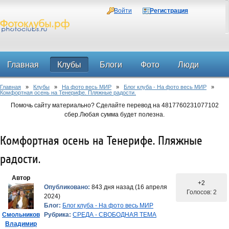
Войти
Регистрация
Главная
Клубы
Блоги
Фото
Люди
Главная
»
Клубы
»
На фото весь МИР
»
Блог клуба - На фото весь МИР
»
Форум
Комфортная осень на Тенерифе. Пляжные радости.
Помочь сайту материально? Сделайте перевод на 4817760231077102
сбер.Любая сумма будет полезна.
Комфортная осень на Тенерифе. Пляжные
радости.
Автор
+2
Опубликовано:
843 дня назад (16 апреля
Голосов: 2
2024)
Блог:
Блог клуба - На фото весь МИР
Смольников
Рубрика:
СРЕДА - СВОБОДНАЯ ТЕМА
Владимир