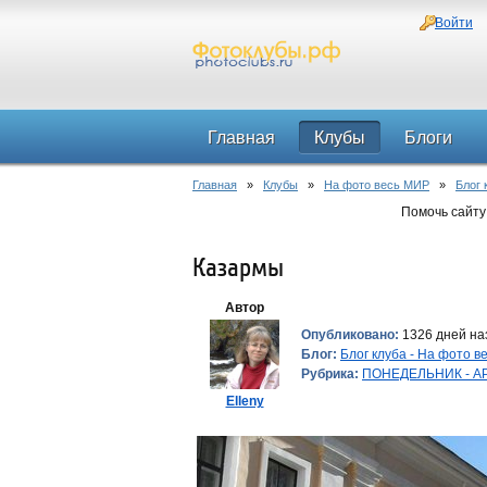
Войти
Главная
Клубы
Блоги
Главная
»
Клубы
»
На фото весь МИР
»
Блог 
Помочь сайту
Казармы
Автор
Опубликовано:
1326 дней наз
Блог:
Блог клуба - На фото 
Рубрика:
ПОНЕДЕЛЬНИК - АРХ
Elleny