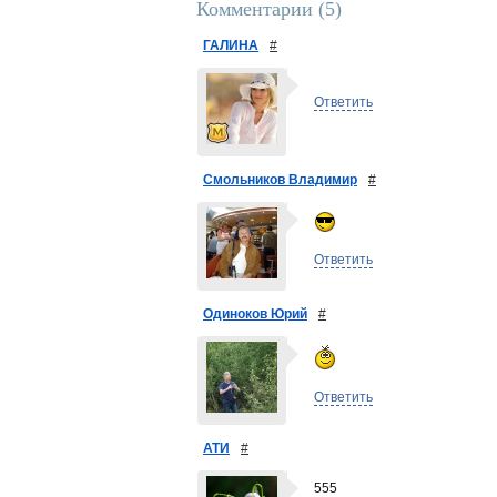
Комментарии (
5
)
ГАЛИНА
#
Ответить
Смольников Владимир
#
Ответить
Одиноков Юрий
#
Ответить
АТИ
#
555