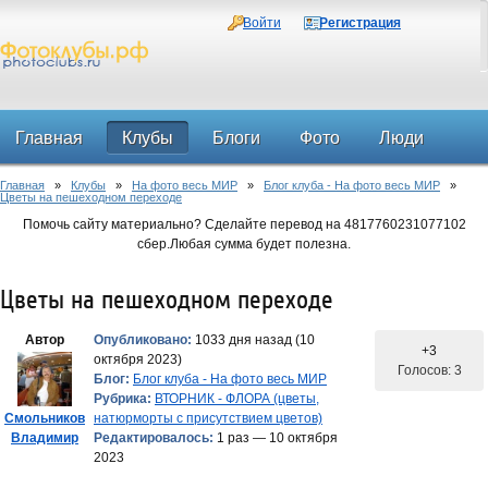
Войти
Регистрация
Главная
Клубы
Блоги
Фото
Люди
Главная
»
Клубы
»
На фото весь МИР
»
Блог клуба - На фото весь МИР
»
Форум
Цветы на пешеходном переходе
Помочь сайту материально? Сделайте перевод на 4817760231077102
сбер.Любая сумма будет полезна.
Цветы на пешеходном переходе
Автор
Опубликовано:
1033 дня назад (10
+3
октября 2023)
Голосов: 3
Блог:
Блог клуба - На фото весь МИР
Рубрика:
ВТОРНИК - ФЛОРА (цветы,
Смольников
натюрморты с присутствием цветов)
Владимир
Редактировалось:
1 раз — 10 октября
2023