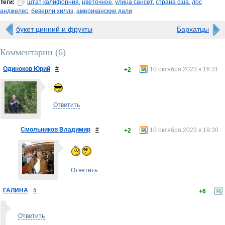
Теги:
штат калифорния
,
цветочное
,
улица сансет
,
страна сша
,
лос
анджелес
,
беверли хиллз
,
американские дали
букет цинний и фрукты
Бархатцы
Комментарии (
6
)
Одиноков Юрий
#
10 октября 2023 в 16:31
+2
Ответить
Смольников Владимир
#
10 октября 2023 в 19:30
+2
Ответить
ГАЛИНА
#
+6
Ответить