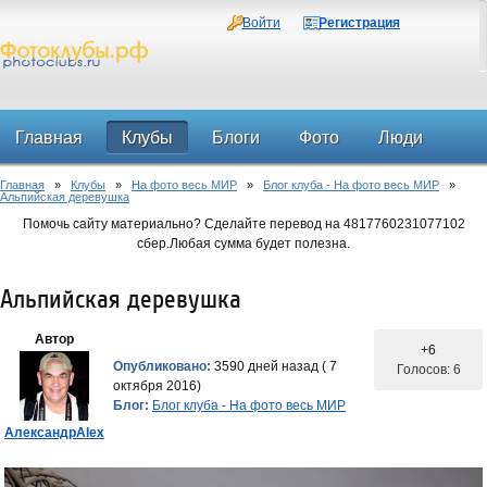
Войти
Регистрация
Главная
Клубы
Блоги
Фото
Люди
Главная
»
Клубы
»
На фото весь МИР
»
Блог клуба - На фото весь МИР
»
Форум
Альпийская деревушка
Помочь сайту материально? Сделайте перевод на 4817760231077102
сбер.Любая сумма будет полезна.
Альпийская деревушка
Автор
+6
Опубликовано:
3590 дней назад ( 7
Голосов: 6
октября 2016)
Блог:
Блог клуба - На фото весь МИР
АлександрAlex