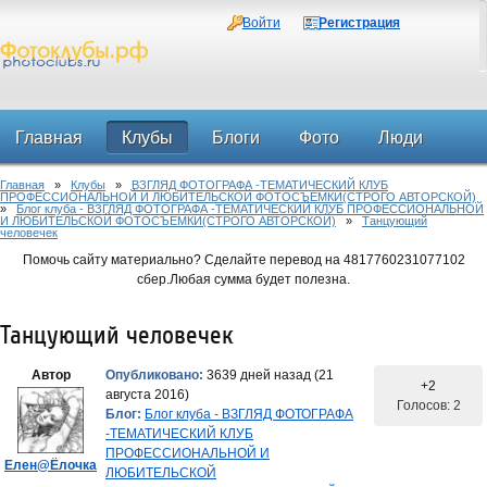
Войти
Регистрация
Главная
Клубы
Блоги
Фото
Люди
Главная
»
Клубы
»
ВЗГЛЯД ФОТОГРАФА -ТЕМАТИЧЕСКИЙ КЛУБ
Форум
ПРОФЕССИОНАЛЬНОЙ И ЛЮБИТЕЛЬСКОЙ ФОТОСЪЕМКИ(СТРОГО АВТОРСКОЙ)
»
Блог клуба - ВЗГЛЯД ФОТОГРАФА -ТЕМАТИЧЕСКИЙ КЛУБ ПРОФЕССИОНАЛЬНОЙ
И ЛЮБИТЕЛЬСКОЙ ФОТОСЪЕМКИ(СТРОГО АВТОРСКОЙ)
»
Танцующий
человечек
Помочь сайту материально? Сделайте перевод на 4817760231077102
сбер.Любая сумма будет полезна.
Танцующий человечек
Автор
Опубликовано:
3639 дней назад (21
+2
августа 2016)
Голосов: 2
Блог:
Блог клуба - ВЗГЛЯД ФОТОГРАФА
-ТЕМАТИЧЕСКИЙ КЛУБ
ПРОФЕССИОНАЛЬНОЙ И
Елен@Ёлочка
ЛЮБИТЕЛЬСКОЙ