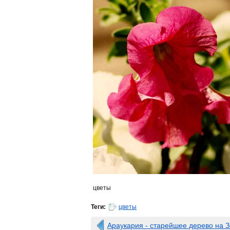
цветы
Теги:
цветы
Араукария - старейшее дерево на 