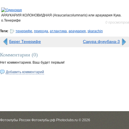
АРАУКАРИЯ КОЛОНОВИДНАЯ (Araucariacolumnaris) или араукария Кука.
о.Тенерифе
0 просмотров
Теги:
тенерифе
,
природа
,
атлантика
,
араукария
,
skarachin
Берег Тенерифе
Сакура фукубана-3
Комментарии (
0
)
Нет комментариев. Ваш будет первым!
Добавить комментарий
Фотоклубы России Фотоклубы.рф Photoclubs.ru © 2026