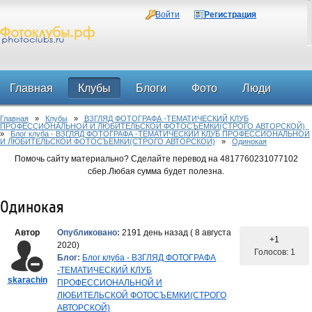
Войти
Регистрация
Главная
Клубы
Блоги
Фото
Люди
Главная
»
Клубы
»
ВЗГЛЯД ФОТОГРАФА -ТЕМАТИЧЕСКИЙ КЛУБ
Форум
ПРОФЕССИОНАЛЬНОЙ И ЛЮБИТЕЛЬСКОЙ ФОТОСЪЕМКИ(СТРОГО АВТОРСКОЙ)
»
Блог клуба - ВЗГЛЯД ФОТОГРАФА -ТЕМАТИЧЕСКИЙ КЛУБ ПРОФЕССИОНАЛЬНОЙ
И ЛЮБИТЕЛЬСКОЙ ФОТОСЪЕМКИ(СТРОГО АВТОРСКОЙ)
»
Одинокая
Помочь сайту материально? Сделайте перевод на 4817760231077102
сбер.Любая сумма будет полезна.
Одинокая
Автор
Опубликовано:
2191 день назад ( 8 августа
+1
2020)
Голосов: 1
Блог:
Блог клуба - ВЗГЛЯД ФОТОГРАФА
-ТЕМАТИЧЕСКИЙ КЛУБ
skarachin
ПРОФЕССИОНАЛЬНОЙ И
ЛЮБИТЕЛЬСКОЙ ФОТОСЪЕМКИ(СТРОГО
АВТОРСКОЙ)