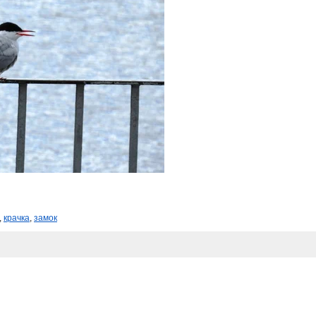
,
крачка
,
замок