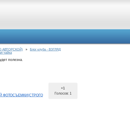
О АВТОРСКОЙ)
»
Блог клуба - ВЗГЛЯД
ая чайка
удет полезна.
+1
Голосов: 1
ОЙ ФОТОСЪЕМКИ(СТРОГО