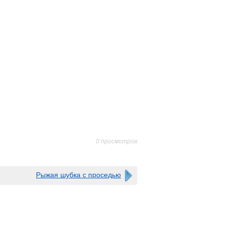
0 просмотров
Рыжая шубка с проседью