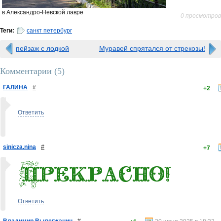
в Александро-Невской лавре
0 просмотров
Теги:
санкт петербург
пейзаж с лодкой
Муравей спрятался от стрекозы!
Комментарии (
5
)
ГАЛИНА
#
+2
Ответить
sinicza.nina
#
+7
Ответить