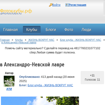
Войти
Регистрация
Главная
Клубы
Блоги
Фото
Люди
Главная
»
Клубы
»
ЖИЗНЬ ВОКРУГ НАС
»
Блог клуба - ЖИЗНЬ ВОКРУГ НАС
»
Форум
в Александро-Невской лавре
Помочь сайту материально? Сделайте перевод на 4817760231077102
сбер.Любая сумма будет полезна.
в Александро-Невской лавре
Автор
+11
Опубликовано:
413 дней назад (20 июня
Голосов: 11
2025)
Блог:
Блог клуба - ЖИЗНЬ ВОКРУГ НАС
АТИ