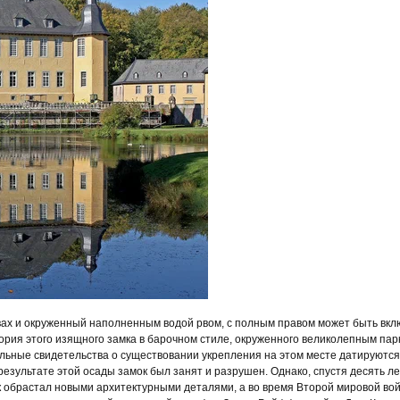
вах и окруженный наполненным водой рвом, с полным правом может быть вкл
ория этого изящного замка в барочном стиле, окруженного великолепным пар
ьные свидетельства о существовании укрепления на этом месте датируются 
 результате этой осады замок был занят и разрушен. Однако, спустя десять л
к обрастал новыми архитектурными деталями, а во время Второй мировой во