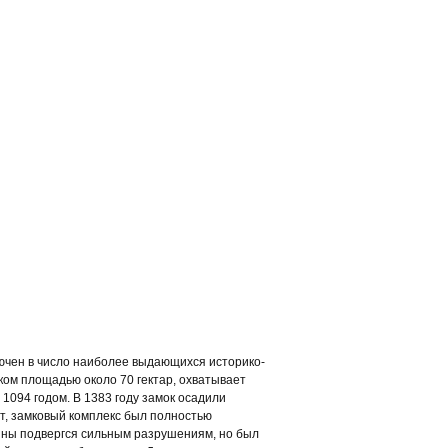
ючен в число наиболее выдающихся историко-
ком площадью около 70 гектар, охватывает
1094 годом. В 1383 году замок осадили
ет, замковый комплекс был полностью
йны подвергся сильным разрушениям, но был