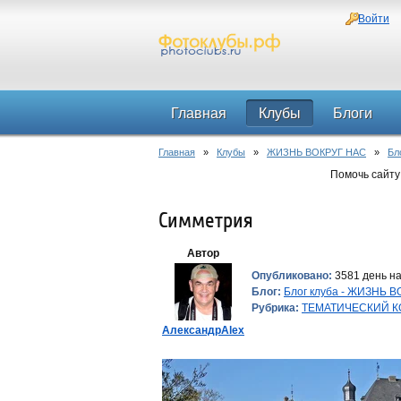
Войти
Главная
Клубы
Блоги
Главная
»
Клубы
»
ЖИЗНЬ ВОКРУГ НАС
»
Бл
Помочь сайту
Симметрия
Автор
Опубликовано:
3581 день на
Блог:
Блог клуба - ЖИЗНЬ 
Рубрика:
ТЕМАТИЧЕСКИЙ К
АлександрAlex