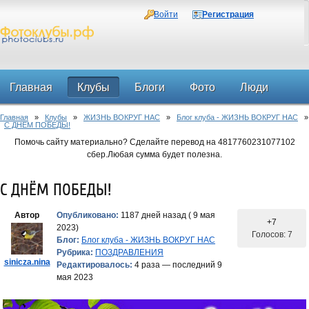
Войти
Регистрация
Главная
Клубы
Блоги
Фото
Люди
Главная
»
Клубы
»
ЖИЗНЬ ВОКРУГ НАС
»
Блог клуба - ЖИЗНЬ ВОКРУГ НАС
»
Форум
С ДНЁМ ПОБЕДЫ!
Помочь сайту материально? Сделайте перевод на 4817760231077102
сбер.Любая сумма будет полезна.
С ДНЁМ ПОБЕДЫ!
Автор
Опубликовано:
1187 дней назад ( 9 мая
+7
2023)
Голосов: 7
Блог:
Блог клуба - ЖИЗНЬ ВОКРУГ НАС
Рубрика:
ПОЗДРАВЛЕНИЯ
sinicza.nina
Редактировалось:
4 раза — последний 9
мая 2023