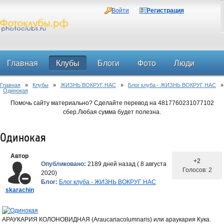
Войти
Регистрация
Главная
Клубы
Блоги
Фото
Люди
Главная
»
Клубы
»
ЖИЗНЬ ВОКРУГ НАС
»
Блог клуба - ЖИЗНЬ ВОКРУГ НАС
»
Форум
Одинокая
Помочь сайту материально? Сделайте перевод на 4817760231077102
сбер.Любая сумма будет полезна.
Одинокая
Автор
+2
Опубликовано:
2189 дней назад ( 8 августа
Голосов: 2
2020)
Блог:
Блог клуба - ЖИЗНЬ ВОКРУГ НАС
skarachin
АРАУКАРИЯ КОЛОНОВИДНАЯ (Araucariacolumnaris) или араукария Кука.