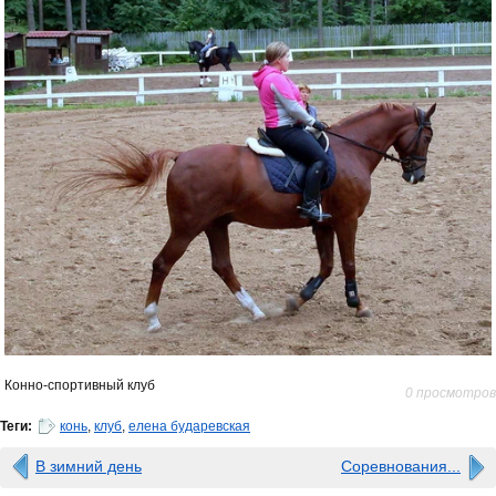
Конно-спортивный клуб
0 просмотров
Теги:
конь
,
клуб
,
елена бударевская
В зимний день
Соревнования...