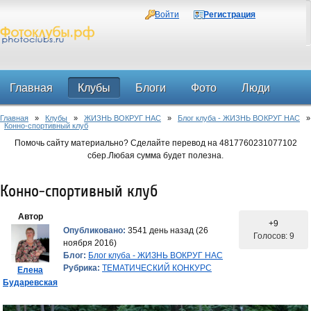
Войти
Регистрация
Главная
Клубы
Блоги
Фото
Люди
Главная
»
Клубы
»
ЖИЗНЬ ВОКРУГ НАС
»
Блог клуба - ЖИЗНЬ ВОКРУГ НАС
»
Форум
Конно-спортивный клуб
Помочь сайту материально? Сделайте перевод на 4817760231077102
сбер.Любая сумма будет полезна.
Конно-спортивный клуб
Автор
+9
Опубликовано:
3541 день назад (26
Голосов: 9
ноября 2016)
Блог:
Блог клуба - ЖИЗНЬ ВОКРУГ НАС
Рубрика:
ТЕМАТИЧЕСКИЙ КОНКУРС
Елена
Бударевская