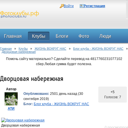
Войти
Регистрация
Главная
Клубы
Блоги
Фото
Люди
Главная
»
Клубы
»
ЖИЗНЬ ВОКРУГ НАС
»
Блог клуба - ЖИЗНЬ ВОКРУГ НАС
»
Форум
Дворцовая набережная
Помочь сайту материально? Сделайте перевод на 4817760231077102
сбер.Любая сумма будет полезна.
Дворцовая набережная
Автор
+5
Опубликовано:
2501 день назад (30
Голосов: 7
сентября 2019)
Блог:
Блог клуба - ЖИЗНЬ ВОКРУГ НАС
АТИ
Дворцовая набережная
0 просмотров