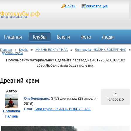
Войти
Регистрация
Главная
Клубы
Блоги
Фото
Люди
Главная
»
Клубы
»
ЖИЗНЬ ВОКРУГ НАС
»
Блог клуба - ЖИЗНЬ ВОКРУГ НАС
»
Форум
Древний храм
Помочь сайту материально? Сделайте перевод на 4817760231077102
сбер.Любая сумма будет полезна.
Древний храм
Автор
+5
Опубликовано:
3753 дня назад (28 апреля
Голосов: 5
2016)
Блог:
Блог клуба - ЖИЗНЬ ВОКРУГ НАС
Соловова
Галина