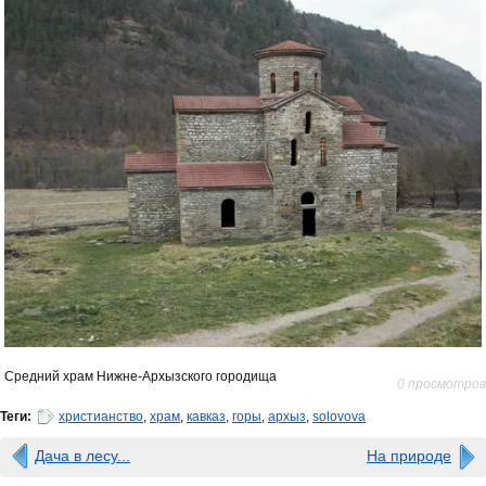
Средний храм Нижне-Архызского городища
0 просмотров
Теги:
христианство
,
храм
,
кавказ
,
горы
,
архыз
,
solovova
Дача в лесу...
На природе