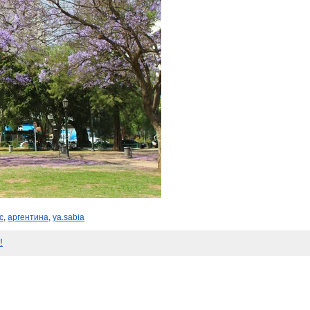
с
,
аргентина
,
ya.sabia
!