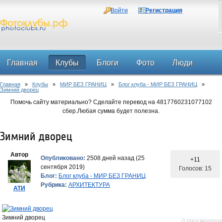
Войти
Регистрация
Главная
Клубы
Блоги
Фото
Люди
Главная
»
Клубы
»
МИР БЕЗ ГРАНИЦ
»
Блог клуба - МИР БЕЗ ГРАНИЦ
»
Форум
Зимний дворец
Помочь сайту материально? Сделайте перевод на 4817760231077102
сбер.Любая сумма будет полезна.
Зимний дворец
Автор
Опубликовано:
2508 дней назад (25
+11
сентября 2019)
Голосов: 15
Блог:
Блог клуба - МИР БЕЗ ГРАНИЦ
Рубрика:
АРХИТЕКТУРА
АТИ
Зимний дворец
0 просмотров