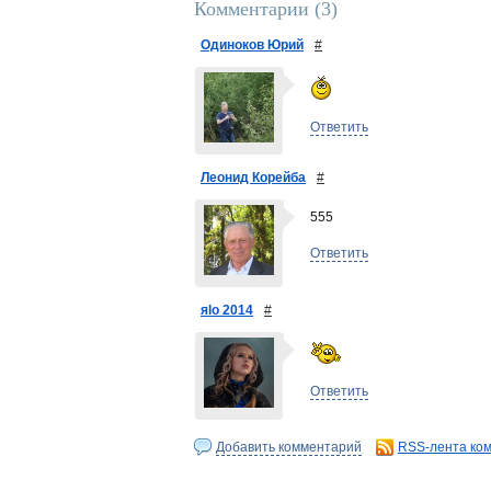
Комментарии (
3
)
Одиноков Юрий
#
Ответить
Леонид Корейба
#
555
Ответить
яlo 2014
#
Ответить
Добавить комментарий
RSS-лента ко