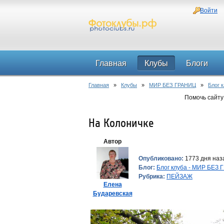
Войти
Главная
Клубы
Блоги
Главная
»
Клубы
»
МИР БЕЗ ГРАНИЦ
»
Блог 
Помочь сайту
На Колоничке
Автор
Опубликовано:
1773 дня наза
Блог:
Блог клуба - МИР БЕЗ
Рубрика:
ПЕЙЗАЖ
Елена
Бударевская