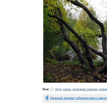
Теги:
пруд
,
осень
,
лодочная станция
,
елена
Нежный аромат абрикосового цвет