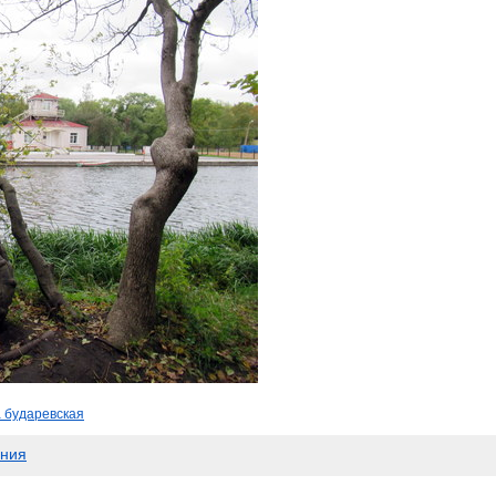
 бударевская
ения