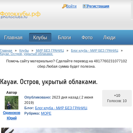
Войти
Регистрация
Главная
Клубы
Блоги
Фото
Люди
Главная
»
Клубы
»
МИР БЕЗ ГРАНИЦ
»
Блог клуба - МИР БЕЗ ГРАНИЦ
»
Форум
Кауаи. Остров, укрытый облаками.
Помочь сайту материально? Сделайте перевод на 4817760231077102
сбер.Любая сумма будет полезна.
Кауаи. Остров, укрытый облаками.
Автор
+10
Опубликовано:
2623 дня назад ( 2 июня
Голосов: 10
2019)
Блог:
Блог клуба - МИР БЕЗ ГРАНИЦ
Одиноков
Рубрика:
МОРЕ
Юрий