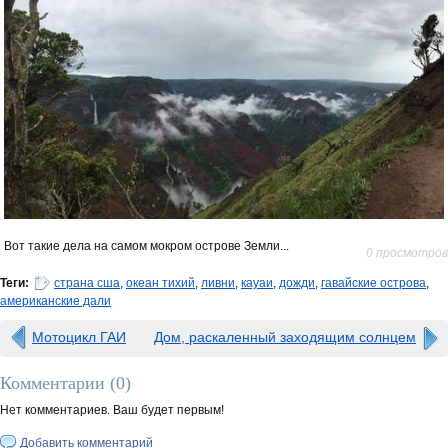
Вот такие дела на самом мокром острове Земли...
0 просмотров
Теги:
страна сша
,
океан тихий
,
ливни
,
кауаи
,
дожди
,
гавайские острова
,
американские дали
Мотоцикл ГАИ
Дом, раскаленный заходящим солнцем
Комментарии (
0
)
Нет комментариев. Ваш будет первым!
Добавить комментарий