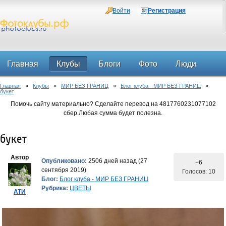
Войти
Регистрация
Главная
Клубы
Блоги
Фото
Люди
Главная
»
Клубы
»
МИР БЕЗ ГРАНИЦ
»
Блог клуба - МИР БЕЗ ГРАНИЦ
»
Форум
букет
Помочь сайту материально? Сделайте перевод на 4817760231077102
сбер.Любая сумма будет полезна.
букет
Автор
Опубликовано:
2506 дней назад (27
+6
сентября 2019)
Голосов: 10
Блог:
Блог клуба - МИР БЕЗ ГРАНИЦ
Рубрика:
ЦВЕТЫ
АТИ