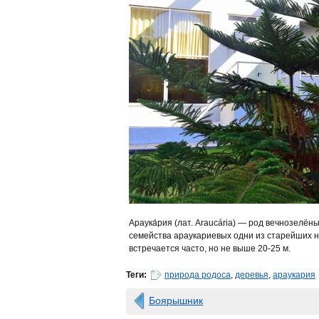
Араука́рия (лат. Araucária) — род вечнозелё
семейства араукариевых одни из старейших н
встречается часто, но не выше 20-25 м.
Теги:
природа родоса
,
деревья
,
араукария
Боярышник