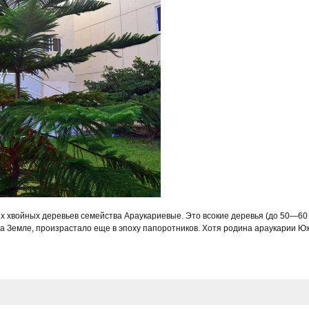
ных хвойных деревьев семейства Араукариевые. Это всокие деревья (до 50—60 
а Земле, произрастало еще в эпоху папоротников. Хотя родина араукарии Ю