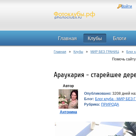
Войти
Главная
Клубы
Блоги
Главная
»
Клубы
»
МИР БЕЗ ГРАНИЦ
»
Блог 
Помочь сайту
Араукария - старейшее дер
Автор
Опубликовано:
3208 дней наз
Блог:
Блог клуба - МИР БЕЗ
Рубрика:
ПРИРОДА
Антонина