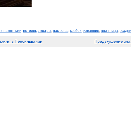
 и памятники
,
потолок
,
люстры
,
лас вегас
,
ковбои
,
изваяние
,
гостиница
,
всадни
нтхилл в Пенсильвании
Предвкушение знак