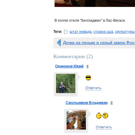
В холле отеля "Белладжио" в Лас-Вегасе.
Теги:
штат невада
,
страна сша
,
скульптуры
Дочка на пеньке и серый замок Фо
Комментарии (
2
)
Одиноков Юрий
#
Ответить
Смольников Владимир
#
Ответить