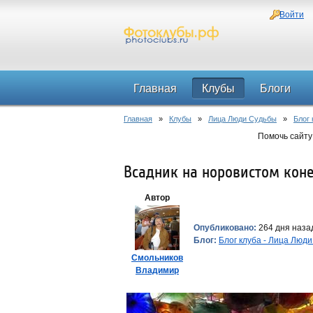
Войти
Главная
Клубы
Блоги
Главная
»
Клубы
»
Лица Люди Судьбы
»
Блог
Помочь сайту
Всадник на норовистом кон
Автор
Опубликовано:
264 дня назад
Блог:
Блог клуба - Лица Люд
Смольников
Владимир