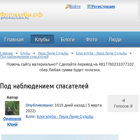
Войти
Регистрация
Главная
Клубы
Блоги
Фото
Люди
Главная
»
Клубы
»
Лица Люди Судьбы
»
Блог клуба - Лица Люди Судьбы
»
Форум
Под наблюдением спасателей
Помочь сайту материально? Сделайте перевод на 4817760231077102
сбер.Любая сумма будет полезна.
Под наблюдением спасателей
Автор
-4
Опубликовано:
1616 дней назад ( 5 марта
Голосов: 8
2022)
Блог:
Блог клуба - Лица Люди Судьбы
Одиноков
Юрий