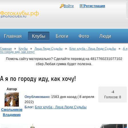
Войти
Регистрация
Главная
Клубы
Блоги
Фото
Люди
Главная
»
Клубы
»
Лица Люди Судьбы
»
Блог клуба - Лица Люди Судьбы
»
А я
Форум
по городу иду, как хочу!
Помочь сайту материально? Сделайте перевод на 4817760231077102
сбер.Любая сумма будет полезна.
А я по городу иду, как хочу!
Автор
-4
Опубликовано:
1583 дня назад ( 8 апреля
Голосов: 8
2022)
Блог:
Блог клуба - Лица Люди Судьбы
Смольников
Владимир