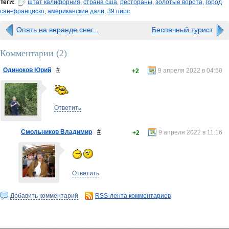
Теги:
штат калифорния
,
страна сша
,
рестораны
,
золотые ворота
,
город
сан-франциско
,
американские дали
,
39 пирс
Опять на веранде снег...
Беспечный турист
Комментарии (
2
)
Одиноков Юрий
#
9 апреля 2022 в 04:50
+2
Ответить
Смольников Владимир
#
9 апреля 2022 в 11:16
+2
Ответить
Добавить комментарий
RSS-лента комментариев