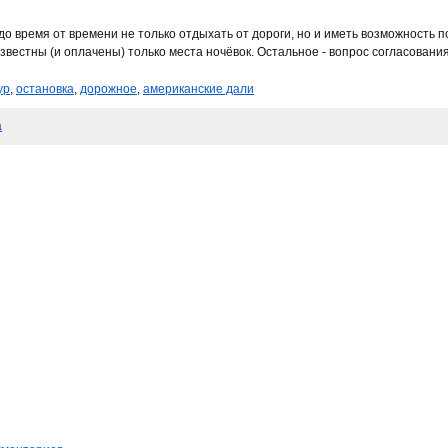
 время от времени не только отдыхать от дороги, но и иметь возможность по
естны (и оплачены) только места ночёвок. Остальное - вопрос согласования
ур
,
остановка
,
дорожное
,
американские дали
а