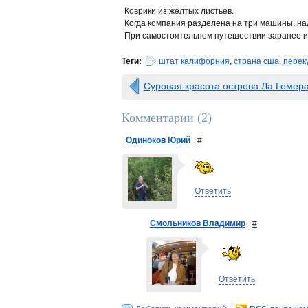
Коврики из жёлтых листьев.
Когда компания разделена на три машины, надо
При самостоятельном путешествии заранее изв
Теги:
штат калифорния
,
страна сша
,
перек
Суровая красота острова Ла Гомер
Комментарии (
2
)
Одиноков Юрий
#
Ответить
Смольников Владимир
#
Ответить